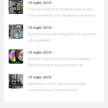
15 luglio 2019
L’iperconnettività in sala operatoria
che permette una migliore precisione
di intervento
15 luglio 2019
Sale operatorie integrate. Ne parlano
gli specialisti.
15 luglio 2019
Aritmie nella Sindrome di Brugada.
Sperimentata nuova tecnica di
intervento
15 luglio 2019
Stampanti 3D e altre tecnologie
innovative per componenti
biocompatibili personalizzati