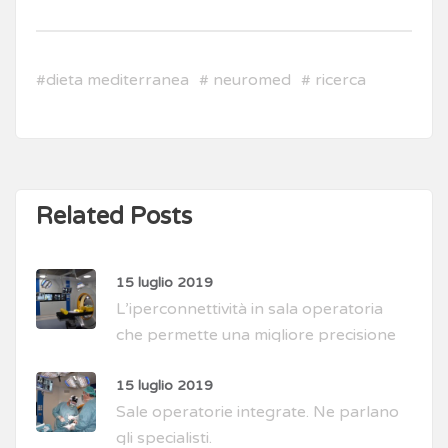
#
dieta mediterranea
#
neuromed
#
ricerca
Related Posts
15 luglio 2019
L’iperconnettività in sala operatoria
che permette una migliore precisione
di intervento
15 luglio 2019
Sale operatorie integrate. Ne parlano
gli specialisti.