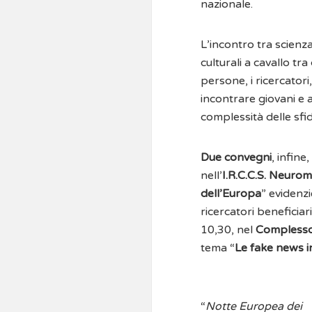
nazionale.
L’incontro tra scienza 
culturali a cavallo tra
persone, i ricercatori
incontrare giovani e 
complessità delle sfi
Due convegni
, infine
nell’
I.R.C.C.S. Neuro
dell’Europa
” evidenzi
ricercatori beneficia
10,30, nel
Complesso
tema “
Le fake news i
“
Notte Europea dei