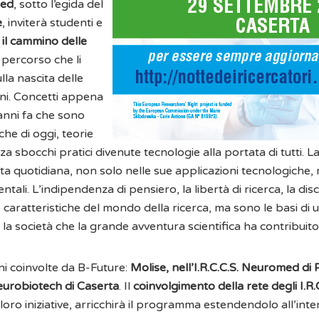
med
, sotto l’egida del
e
, inviterà studenti e
il cammino delle
 percorso che li
lla nascita delle
oni. Concetti appena
 anni fa che sono
che di oggi, teorie
sbocchi pratici divenute tecnologie alla portata di tutti. La
vita quotidiana, non solo nelle sue applicazioni tecnologiche,
tali. L’indipendenza di pensiero, la libertà di ricerca, la di
caratteristiche del mondo della ricerca, ma sono le basi di 
la società che la grande avventura scientifica ha contribuito
ni coinvolte da B-Future:
Molise, nell’I.R.C.C.S. Neuromed di 
eurobiotech di Caserta
. Il
coinvolgimento della rete degli I.R.C
 loro iniziative, arricchirà il programma estendendolo all’inte