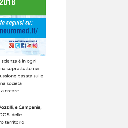
 scienza è in ogni
 ma soprattutto nei
scussione basata sulle
una società
 a creare.
Pozzilli, e Campania,
.C.S. delle
ro territorio