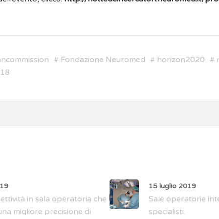
ancommission
#
Fondazione Neuromed
#
horizon2020
#
018
019
15 luglio 2019
ttività in sala operatoria che
Sale operatorie int
na migliore precisione di
specialisti.