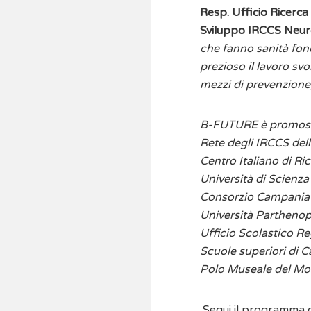
Resp. Ufficio Ricerca
Sviluppo IRCCS Neu
che fanno sanità fond
prezioso il lavoro svo
mezzi di prevenzione,
B-FUTURE è promosso
Rete degli IRCCS del
Centro Italiano di Ri
Università di Scienz
Consorzio Campania B
Università Parthenop
Ufficio Scolastico Re
Scuole superiori di C
Polo Museale del Mol
Segui il programma de