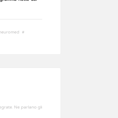
neuromed
#
egrate. Ne parlano gli