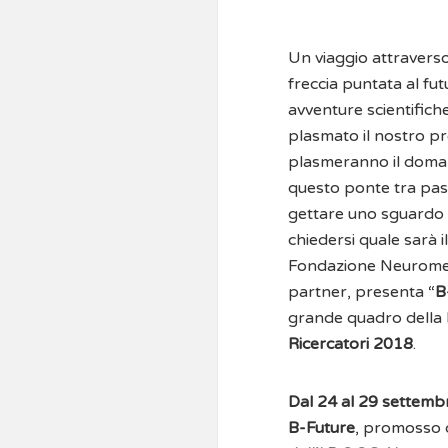
Un viaggio attraverso
freccia puntata al fu
avventure scientifich
plasmato il nostro pr
plasmeranno il doman
questo ponte tra pas
gettare uno sguardo a
chiedersi quale sarà 
Fondazione Neuromed
partner, presenta “
B
grande quadro della
Ricercatori 2018
.
Dal 24 al 29 settemb
B-Future
, promosso 