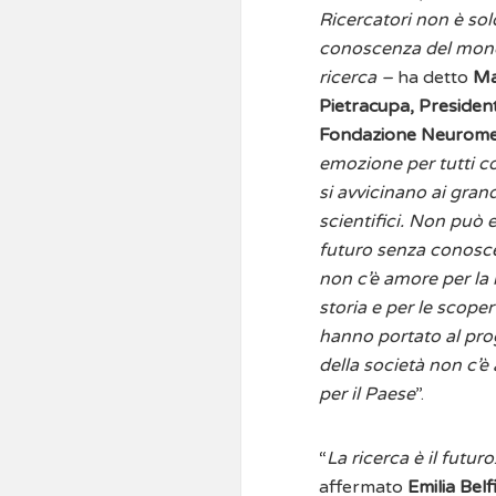
Ricercatori non è sol
conoscenza del mond
ricerca –
ha detto
Ma
Pietracupa, Presiden
Fondazione Neurom
emozione per tutti c
si avvicinano ai gran
scientifici. Non può 
futuro senza conosc
non c’è amore per la
storia e per le scope
hanno portato al pro
della società non c’
per il Paese
”.
“
La ricerca è il futuro
affermato
Emilia Belf