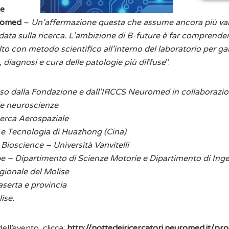
 e
romed
–
Un’affermazione questa che assume ancora più valore
ata sulla ricerca. L’ambizione di B-future è far comprendere
lto con metodo scientifico all’interno del laboratorio per gara
 diagnosi e cura delle patologie più diffuse
”.
 dalla Fondazione e dall’IRCCS Neuromed in collaborazio
le neuroscienze
cerca Aerospaziale
a e Tecnologia di Huazhong (Cina)
ioscience – Università Vanvitelli
e – Dipartimento di Scienze Motorie e Dipartimento di Ing
gionale del Molise
aserta e provincia
ise.
ll’evento, clicca:
http://nottedeiricercatori.neuromed.it/p