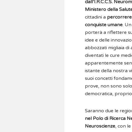
dall’I.R.C.C.S. Neuro
Ministero della Salut
cittadini a
percorrere 
conquiste umane
. Un
porterà a riflettere su
idee e delle innovazi
abbozzati migliaia di
diventati le cure medi
apparentemente senza 
istante della nostra 
suoi concetti fondamen
prove, non sono solo 
democratica, proprio 
Saranno due le regio
nel Polo di Ricerca N
Neuroscienze
, con le