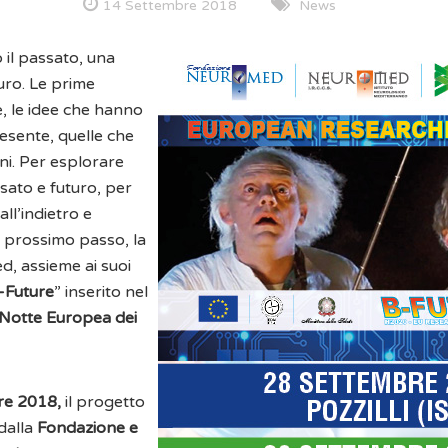
14 Settembre 2018
News
 il passato, una
turo. Le prime
e, le idee che hanno
esente, quelle che
i. Per esplorare
sato e futuro, per
ll’indietro e
il prossimo passo, la
, assieme ai suoi
-Future
” inserito nel
Notte Europea dei
re 2018,
il progetto
dalla
Fondazione e