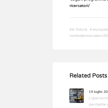
ricercatori/
#
b-future
#
europe
nottedeiricercatori2
Related Posts
15 luglio 2
L’iperconne
permette u