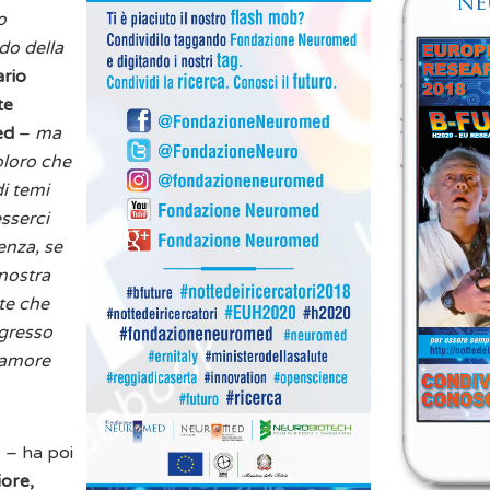
o
o della
rio
te
ed
–
ma
oloro che
di temi
esserci
enza, se
 nostra
rte che
gresso
è amore
. – ha poi
iore,