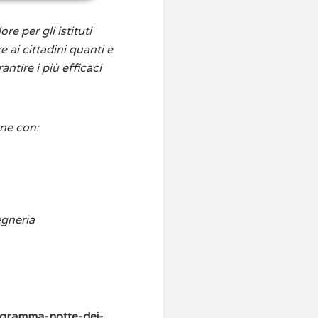
 per gli istituti
 ai cittadini quanti è
ntire i più efficaci
ne con:
egneria
rogramma-notte-dei-