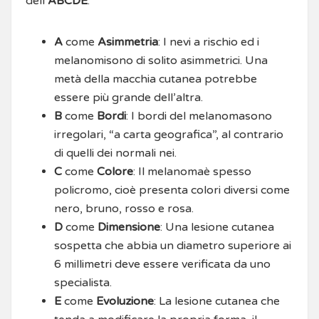
dell’
ABCDE
:
A
come
Asimmetria
: I nevi a rischio ed i
melanomisono di solito asimmetrici. Una
metà della macchia cutanea potrebbe
essere più grande dell’altra.
B
come
Bordi
: I bordi del melanomasono
irregolari, “a carta geografica”, al contrario
di quelli dei normali nei.
C
come
Colore
: Il melanomaè spesso
policromo, cioè presenta colori diversi come
nero, bruno, rosso e rosa.
D
come
Dimensione
: Una lesione cutanea
sospetta che abbia un diametro superiore ai
6 millimetri deve essere verificata da uno
specialista.
E
come
Evoluzione
: La lesione cutanea che