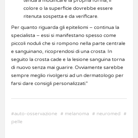
tenda a modificare la propria forma, il
colore o la superficie dovrebbe essere
ritenuta sospetta e da verificare.
Per quanto riguarda gli epiteliomi – continua la
specialista – essi si manifestano spesso come
piccoli noduli che si rompono nella parte centrale
e sanguinano, ricoprendosi di una crosta. In
seguito la crosta cade e la lesione sanguina torna
di nuovo senza mai guarire. Ovviamente sarebbe
sempre meglio rivolgersi ad un dermatologo per
farsi dare consigli personalizzati.”
#
auto-osservazione
#
melanoma
#
neuromed
#
pelle